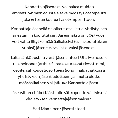
Kannattajajäseneksi voi hakea muiden
ammattiryhmien edustaja sekä myös fysioterapeutti
joka ei halua kuulua fysioterapialiittoon.
Kannattajajäsenellä on oikeus osallistua yhdistyksen
järjestämiin koulutuksiin. Jäsenmaksu on 50€/ vuosi.
Voit valita liitytkö määräaikaiseksi (esim.koulutuksen
vuoksi) jäseneksi vai jatkuvaksi jäseneksi.
Laita sähköpostilla viesti jäsensihteeri Ulla Heinoselle
ulla.heinonen(at)hus.fi jossa seuraavat tiedot: nimi,
osoite, sähköpostiosoitteesi (johon haluat jatkossa
yhdistyksen jäsentiedotteen) ja ilmoita oletko
määräaikainen vai jatkuva Kannattajajäsen.
Jäsensihteeri lähettää sinulle sähköpostin välityksellä
yhdistyksen kannattajajäsenmaksun.
Sari Manninen/ jäsensihteeri