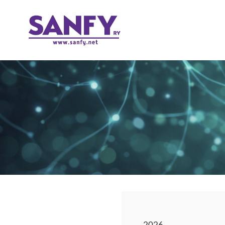
Siirry
sivun
SANFY RY
sisältöön
2026