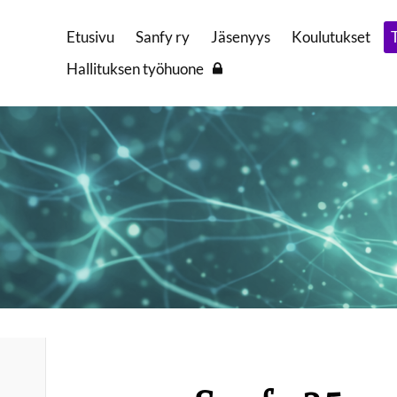
Etusivu
Sanfy ry
Jäsenyys
Koulutukset
Hallituksen työhuone