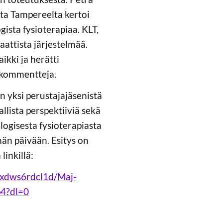
ta Tampereelta kertoi
gista fysioterapiaa. KLT,
aattista järjestelmää.
ikki ja herätti
a kommentteja.
yn yksi perustajajäsenistä
allista perspektiiviä sekä
ogisesta fysioterapiasta
än päivään. Esitys on
linkillä:
qxdws6rdcl1d/Maj-
4?dl=0