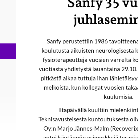
Sanfy 35 vu
juhlasemi
Sanfy perustettiin 1986 tavoitteena 
koulutusta aikuisten neurologisesta
fysioterapeutteja vuosien varrelta k
vuotiasta yhdistystä lauantaina 29.10
pitkästä aikaa tuttuja ihan lähietäisy
melkoista, kun kollegat vuosien tak
kuulumisia.
Iltapäivällä kuultiin mielenkiin
Teknisavusteisesta kuntoutuksesta ol
Oy:n Marjo Jännes-Malm (Recoverix)
antoi käytännön esimerkkejä terapia