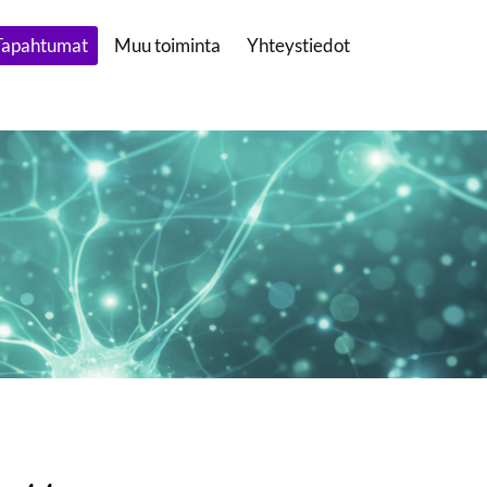
Tapahtumat
Muu toiminta
Yhteystiedot