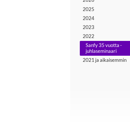
2025
2024
2023
2022
Sanfy 35 vuotta -
juhlaseminaari
2021 ja aikaisemmin