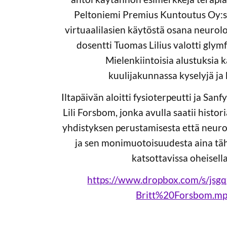
Peltoniemi Premius Kuntoutus Oy:s
virtuaalilasien käytöstä osana neurolo
dosentti Tuomas Lilius valotti glymf
Mielenkiintoisia alustuksia ka
kuulijakunnassa kyselyjä j
Iltapäivän aloitti fysioterpeutti ja Sanf
Lili Forsbom, jonka avulla saatii histori
yhdistyksen perustamisesta että neurol
ja sen monimuotoisuudesta aina täh
katsottavissa oheisella 
https://www.dropbox.com/s/jsg
Britt%20Forsbom.mp