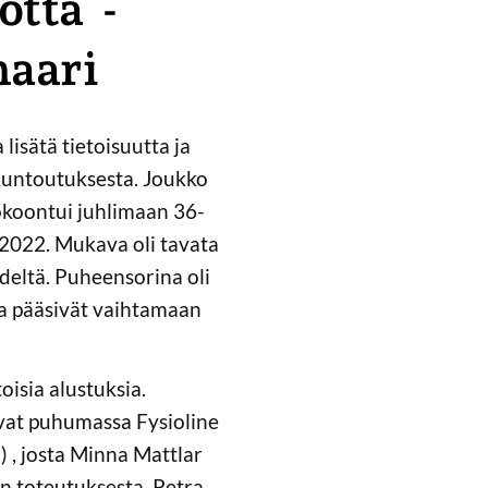
otta -
naari
lisätä tietoisuutta ja
 kuntoutuksesta. Joukko
okoontui juhlimaan 36-
.2022. Mukava oli tavata
ydeltä. Puheensorina oli
aa pääsivät vaihtamaan
toisia alustuksia.
ivat puhumassa Fysioline
 , josta Minna Mattlar
n toteutuksesta. Petra