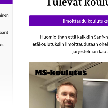
Tulevat koul
minen
Ilmoittaudu koulutuksi
aarit
Huomioithan että kaikkiin Sanfyn
etäkoulutuksiin ilmoittaudutaan oheis
set
järjestelmän kaut