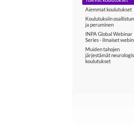
Aiemmat koulutukset
Koulutuksiin osallistu
ja peruminen
INPA Global Webinar
Series - ilmaiset webin
Muiden tahojen
järjestämät neurologi
koulutukset