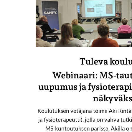
Tuleva koulu
Webinaari: MS-tauti
uupumus ja fysioterap
näkyväks
Koulutuksen vetäjänä toimii Aki Rinta
ja fysioterapeutti), jolla on vahva tutk
MS‑kuntoutuksen parissa. Akilla on