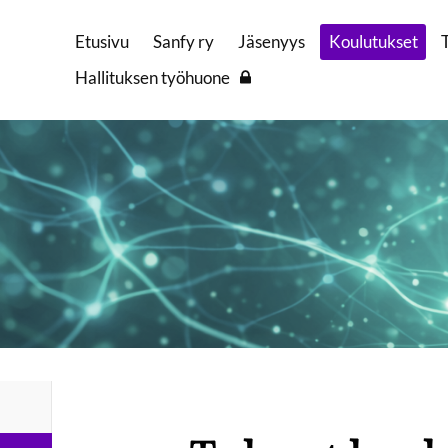
Etusivu
Sanfy ry
Jäsenyys
Koulutukset
Hallituksen työhuone