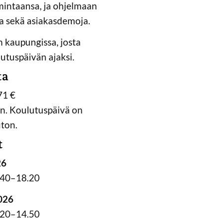
imintaansa, ja ohjelmaan
ia sekä asiakasdemoja.
 kaupungissa, josta
utuspäivän ajaksi.
ta
71 €
en. Koulutuspäivä on
uton.
t
26
6.40–18.20
026
1.20–14.50