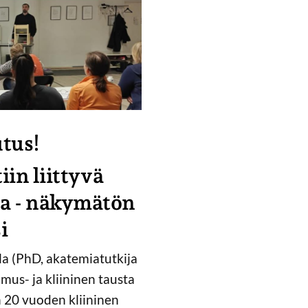
tus!
in liittyvä
ia - näkymätön
i
la (PhD, akatemiatutkija
imus- ja kliininen tausta
 20 vuoden kliininen