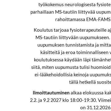
työkokemus neurologisesta fysioter
parhaillaan MS‑tautiin liittyvää uup
rahoittamassa EMA-FAMS 
Koulutus tarjoaa fysioterapeuteille 
MS-tautiin liittyvään uupumukseen. 
uupumuksen tunnistamista ja mitta
käsitteitä ja eroa toiminnalliseen
koulutuksessa käydään läpi tämänhe
siitä, miten uupumusta tulisi huomioid
ei-lääkehoidollisia keinoja uupumuks
tällä hetkellä suosit
Ilmoittautuminen
alkaa elokuussa ka
2.2. ja 9.2 2027 klo 18:00-19:30. Viim
on 31.12.2026