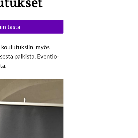
utukset
in tästä
 koulutuksiin, myös
esta palkista, Eventio-
ta.