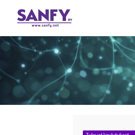
Siirry
sivun
SANFY RY
sisältöön
Tulevat koulutukset