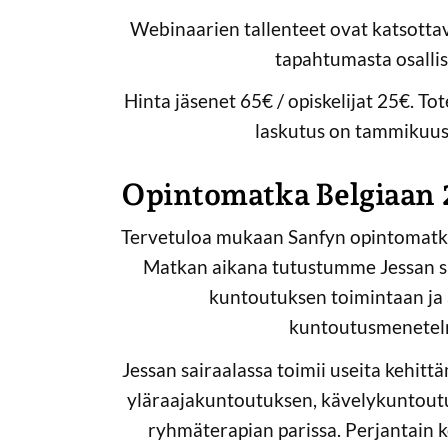
Webinaarien tallenteet ovat katsottav
tapahtumasta osallist
Hinta jäsenet 65€ / opiskelijat 25€. T
laskutus on tammikuus
Opintomatka Belgiaan
Tervetuloa mukaan Sanfyn opintomatka
Matkan aikana tutustumme Jessan s
kuntoutuksen toimintaan ja 
kuntoutusmenetel
Jessan sairaalassa toimii useita kehi
yläraajakuntoutuksen, kävelykuntoutu
ryhmäterapian parissa. Perjantain 