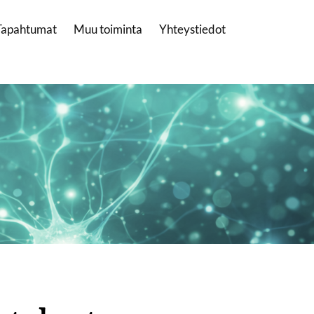
Tapahtumat
Muu toiminta
Yhteystiedot