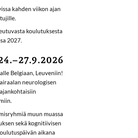
issa kahden viikon ajan
ujille.
oteutuvasta koulutuksesta
sa 2027.
 24.–27.9.2026
lle Belgiaan, Leuveniin!
airaalan neurologisen
ajankohtaisiin
miin.
ttämisryhmiä muun muassa
ksen sekä kognitiivisen
koulutuspäivän aikana