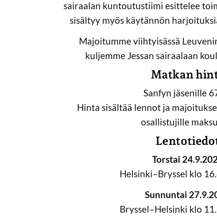
sairaalan kuntoutustiimi esittelee to
sisältyy myös käytännön harjoituks
Majoitumme viihtyisässä Leuvenin
kuljemme Jessan sairaalaan koul
Matkan hin
Sanfyn jäsenille 6
Hinta sisältää lennot ja majoituks
osallistujille maks
Lentotiedo
Torstai 24.9.20
Helsinki–Bryssel klo 1
Sunnuntai 27.9.2
Bryssel–Helsinki klo 1