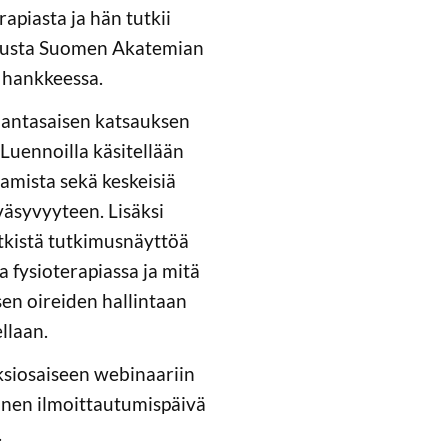
apiasta ja hän tutkii
umusta Suomen Akatemian
hankkeessa.
ajantasaisen katsauksen
Luennoilla käsitellään
amista sekä keskeisiä
 väsyvyyteen. Lisäksi
tkistä tutkimusnäyttöä
a fysioterapiassa ja mitä
en oireiden hallintaan
ellaan.
ksiosaiseen webinaariin
einen ilmoittautumispäivä
.